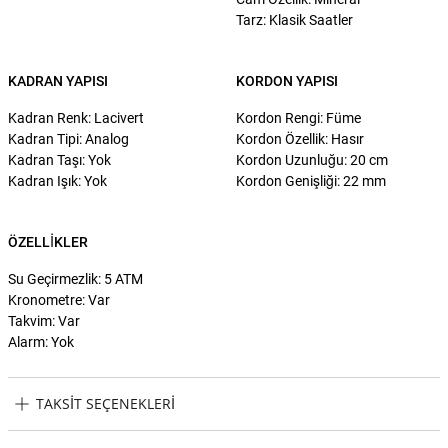
Tarz: Klasik Saatler
KADRAN YAPISI
KORDON YAPISI
Kadran Renk: Lacivert
Kordon Rengi: Füme
Kadran Tipi: Analog
Kordon Özellik: Hasır
Kadran Taşı: Yok
Kordon Uzunluğu: 20 cm
Kadran Işık: Yok
Kordon Genişliği: 22 mm
ÖZELLIKLER
Su Geçirmezlik: 5 ATM
Kronometre: Var
Takvim: Var
Alarm: Yok
TAKSIT SEÇENEKLERI
Cerruti 1881 CRA178SU03MU Erkek Kol Saati Taksit Seçenekleri