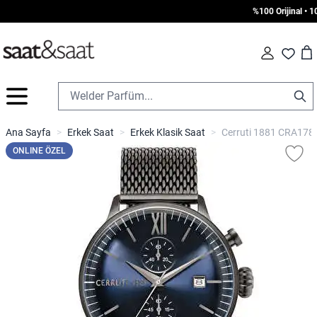
%100 Orijinal • 100
Car
Fav
İçeriğe geç
Ana Sayfa
>
Erkek Saat
>
Erkek Klasik Saat
>
Cerruti 1881 CRA178
ONLINE ÖZEL