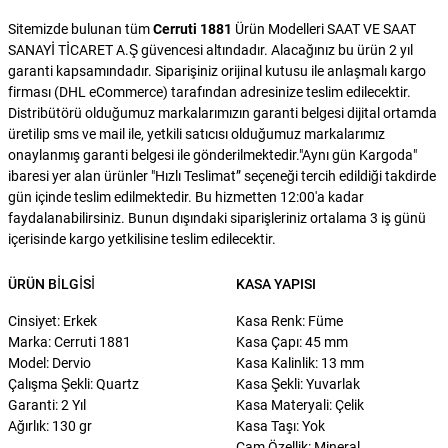
Sitemizde bulunan tüm
Cerruti 1881
Ürün Modelleri SAAT VE SAAT
SANAYİ TİCARET A.Ş güvencesi altındadır. Alacağınız bu ürün 2 yıl
garanti kapsamındadır. Siparişiniz orijinal kutusu ile anlaşmalı kargo
firması (DHL eCommerce) tarafından adresinize teslim edilecektir.
Distribütörü olduğumuz markalarımızın garanti belgesi dijital ortamda
üretilip sms ve mail ile, yetkili satıcısı olduğumuz markalarımız
onaylanmış garanti belgesi ile gönderilmektedir."Aynı gün Kargoda"
ibaresi yer alan ürünler "Hızlı Teslimat” seçeneği tercih edildiği takdirde
gün içinde teslim edilmektedir. Bu hizmetten 12:00'a kadar
faydalanabilirsiniz. Bunun dışındaki siparişleriniz ortalama 3 iş günü
içerisinde kargo yetkilisine teslim edilecektir.
ÜRÜN BILGISI
KASA YAPISI
Cinsiyet: Erkek
Kasa Renk: Füme
Marka: Cerruti 1881
Kasa Çapı: 45 mm
Model: Dervio
Kasa Kalinlik: 13 mm
Çalışma Şekli: Quartz
Kasa Şekli: Yuvarlak
Garanti: 2 Yıl
Kasa Materyali: Çelik
Ağırlık: 130 gr
Kasa Taşı: Yok
Cam Özellik: Mineral