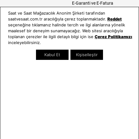
E-Garanti ve E-Fatura
Kullanım Kılavuzları
Saat ve Saat Mağazacılık Anonim Şirketi tarafından
saatvesaat.com.tr aracılığıyla çerez toplanmaktadır.
Reddet
Saat ve Saat
Kategoriler
seçeneğine tıklamanız halinde tercih ve ilgi alanlarına yönelik
maalesef bir deneyim sunamayacağız. Web sitesi aracılığıyla
Hakkımızda
Erkek Saat
toplanan çerezler ile ilgili detaylı bilgi için ise
Çerez Politikamızı
Neden Saat ve Saat
Kadın Saat
inceleyebilirsiniz.
Mağazalar
Tüm Ürünler
Kabul Et
Kişiselleştir
Kurumsal Satış
Takı & Aksesuar
Mağazada Teknik Servis
Kampanyalar
Yatırımcı İlişkileri
İndirimliler
Online Özel
Hediye Kartı
Blog
İletişim
WhatsApp
0212 232 72 28
850 460 72 43
Bizi Takip Edin
Bize Ulaşın