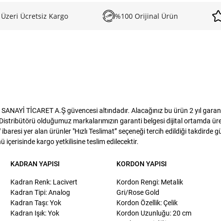
 Üzeri Ücretsiz Kargo
%100 Orijinal Ürün
ANAYİ TİCARET A.Ş güvencesi altındadır. Alacağınız bu ürün 2 yıl garanti 
istribütörü olduğumuz markalarımızın garanti belgesi dijital ortamda üreti
baresi yer alan ürünler "Hızlı Teslimat” seçeneği tercih edildiği takdirde 
 içerisinde kargo yetkilisine teslim edilecektir.
KADRAN YAPISI
KORDON YAPISI
Kadran Renk: Lacivert
Kordon Rengi: Metalik
Kadran Tipi: Analog
Gri/Rose Gold
Kadran Taşı: Yok
Kordon Özellik: Çelik
Kadran Işık: Yok
Kordon Uzunluğu: 20 cm