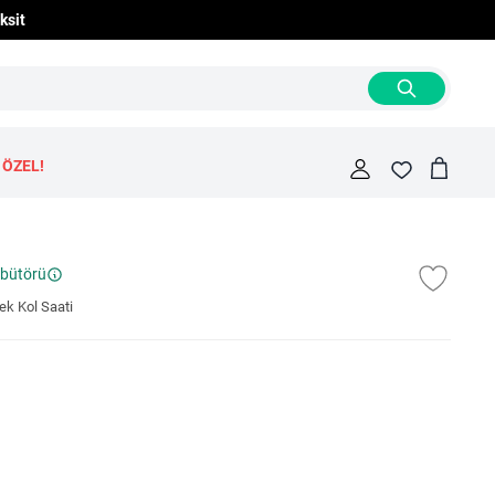
ksit
 ÖZEL!
Cart
Fav
ibütörü
k Kol Saati