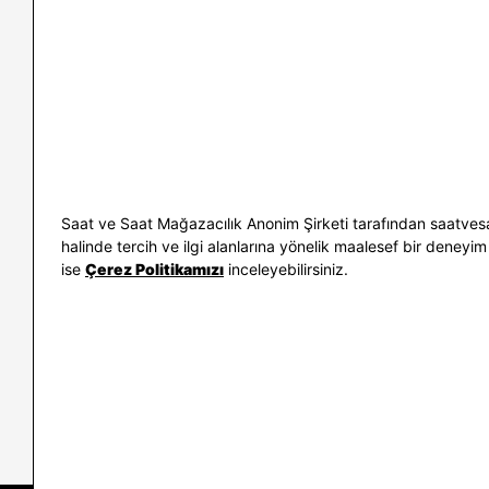
İletişim
Nasıl Alırım
Sıkça Sorulan Sorular
Kargo ve İade
Kullanım Koşulları
Banka Taksit 
Kişisel Verilerin Korunması
Banka Hesap B
ve Aydınlatma Metni
Kolay İade
Bilgi Toplumu Hizmetleri
Sipariş Takip
Hediye Kartı 
E-Garanti ve 
Saat ve Saat Mağazacılık Anonim Şirketi tarafından saatvesa
Kullanım Kıla
halinde tercih ve ilgi alanlarına yönelik maalesef bir deneyim 
ise
Çerez Politikamızı
inceleyebilirsiniz.
İletişim
WhatsAp
0212 232 72 28
850 460 72 4