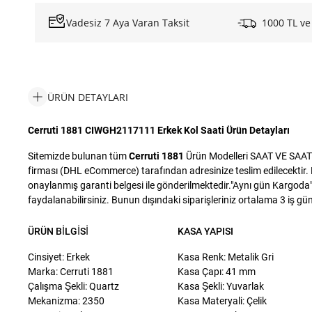
Vadesiz 7 Aya Varan Taksit
1000 TL ve
ÜRÜN DETAYLARI
Cerruti 1881 CIWGH2117111 Erkek Kol Saati Ürün Detayları
Sitemizde bulunan tüm
Cerruti 1881
Ürün Modelleri SAAT VE SAAT S
firması (DHL eCommerce) tarafından adresinize teslim edilecektir. D
onaylanmış garanti belgesi ile gönderilmektedir."Aynı gün Kargoda" i
faydalanabilirsiniz. Bunun dışındaki siparişleriniz ortalama 3 iş günü
ÜRÜN BILGISI
KASA YAPISI
Cinsiyet: Erkek
Kasa Renk: Metalik Gri
Marka: Cerruti 1881
Kasa Çapı: 41 mm
Çalışma Şekli: Quartz
Kasa Şekli: Yuvarlak
Mekanizma: 2350
Kasa Materyali: Çelik