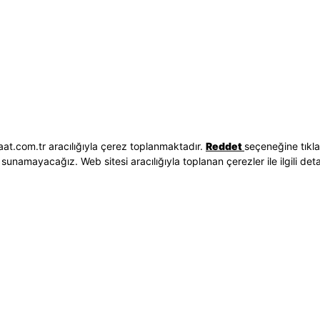
Hakkımızda
Erkek Saat
 İşlemleri
Neden Saat ve Saat
Kadın Saat
Seçenekleri
Mağazalar
Tüm Ürünler
ilgileri
Kurumsal Satış
Takı & Aksesuar
Mağazada Teknik Servis
Kampanyalar
Yatırımcı İlişkileri
İndirimliler
Sorgula
Online Özel
E-Fatura
Hediye Kartı
at.com.tr aracılığıyla çerez toplanmaktadır.
Reddet
seçeneğine tıkl
vuzları
Blog
sunamayacağız. Web sitesi aracılığıyla toplanan çerezler ile ilgili detayl
p
Bizi Takip Edin
Bize Ulaşın
3