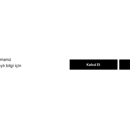
Bültene üye olun, kampanya ve
süprizleri kaçırmayın
E-posta Adresiniz
Üye Ol
E-posta adresinizi vererek
E-Bülten
aydınlatma metni
uyarınca tarafınıza e-
posta gönderilmesini kabul etmiş
olursunuz.
- Daha sonra abonelikten çıkabilirsiniz.
amanız
Kabul Et
ı bilgi için