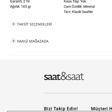
Garanti: 2 Yıl
Kasa Taşı: Yok
Ağırlık: 165 gr
Cam Özellik: Mineral
Tarz: Klasik Saatler
TAKSIT SEÇENEKLERI
Cerruti 1881 CIWGH2117111 Erkek Kol Saati Taksit Seçenekleri
HANGI MAĞAZADA
Cerruti 1881 CIWGH2117111 Erkek Kol Saati Hangi Mağazada Bu
Bizi Takip Edin!
Müşteri H