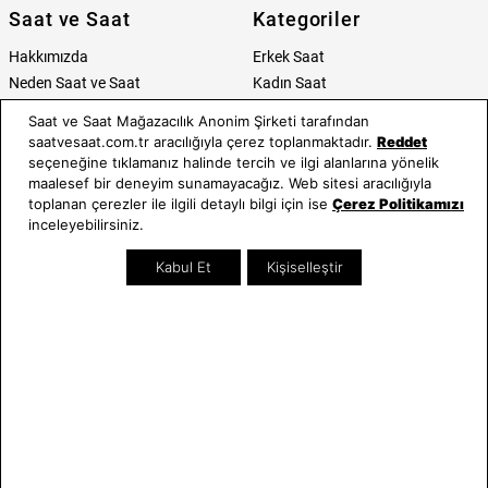
Saat ve Saat
Kategoriler
Hakkımızda
Erkek Saat
Neden Saat ve Saat
Kadın Saat
Mağazalar
Tüm Ürünler
Saat ve Saat Mağazacılık Anonim Şirketi tarafından
Kurumsal Satış
Takı & Aksesuar
saatvesaat.com.tr aracılığıyla çerez toplanmaktadır.
Reddet
Mağazada Teknik Servis
Kampanyalar
seçeneğine tıklamanız halinde tercih ve ilgi alanlarına yönelik
maalesef bir deneyim sunamayacağız. Web sitesi aracılığıyla
Yatırımcı İlişkileri
İndirimliler
toplanan çerezler ile ilgili detaylı bilgi için ise
Çerez Politikamızı
Online Özel
inceleyebilirsiniz.
Hediye Kartı
Blog
Kabul Et
Kişiselleştir
İletişim
WhatsApp
0212 232 72 28
850 460 72 43
Bizi Takip Edin
Bize Ulaşın