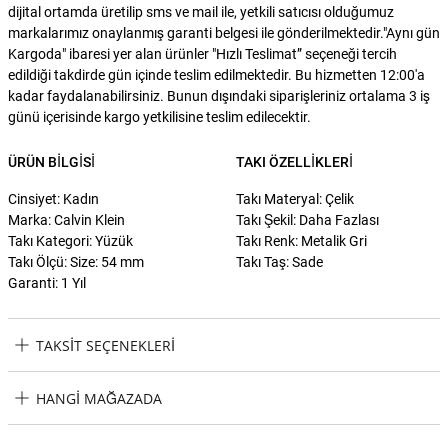
dijital ortamda üretilip sms ve mail ile, yetkili satıcısı olduğumuz
markalarımız onaylanmış garanti belgesi ile gönderilmektedir."Aynı gün
Kargoda" ibaresi yer alan ürünler "Hızlı Teslimat” seçeneği tercih
edildiği takdirde gün içinde teslim edilmektedir. Bu hizmetten 12:00'a
kadar faydalanabilirsiniz. Bunun dışındaki siparişleriniz ortalama 3 iş
günü içerisinde kargo yetkilisine teslim edilecektir.
ÜRÜN BILGISI
TAKI ÖZELLIKLERI
Cinsiyet: Kadın
Takı Materyal: Çelik
Marka: Calvin Klein
Takı Şekil: Daha Fazlası
Takı Kategori: Yüzük
Takı Renk: Metalik Gri
Takı Ölçü: Size: 54 mm
Takı Taş: Sade
Garanti: 1 Yıl
TAKSIT SEÇENEKLERI
Calvin Klein CKJ35000443C Kadın Yüzük (54 mm) Taksit
HANGI MAĞAZADA
Seçenekleri
Calvin Klein CKJ35000443C Kadın Yüzük (54 mm) Hangi Mağazada