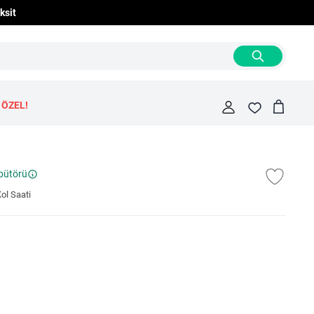
ksit
 ÖZEL!
Cart
Fav
ibütörü
ol Saati