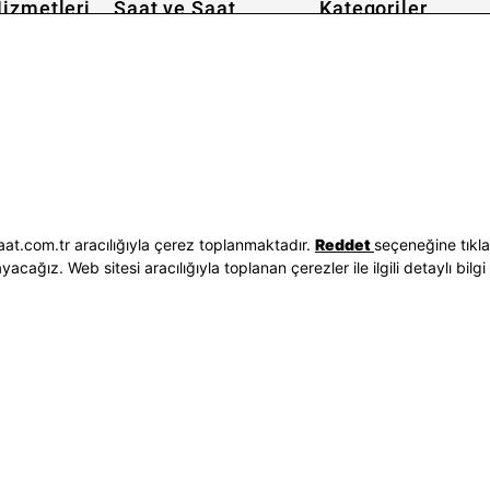
izmetleri
Saat ve Saat
Kategoriler
Hakkımızda
Erkek Saat
 İşlemleri
Neden Saat ve Saat
Kadın Saat
Seçenekleri
Mağazalar
Tüm Ürünler
ilgileri
Kurumsal Satış
Takı & Aksesuar
Mağazada Teknik Servis
Kampanyalar
Yatırımcı İlişkileri
İndirimliler
Sorgula
Online Özel
E-Fatura
Hediye Kartı
at.com.tr aracılığıyla çerez toplanmaktadır.
Reddet
seçeneğine tıkl
vuzları
Blog
ağız. Web sitesi aracılığıyla toplanan çerezler ile ilgili detaylı bilgi 
p
Bizi Takip Edin
Bize Ulaşın
3