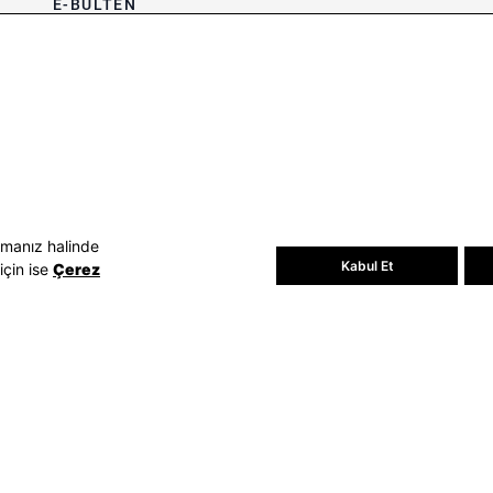
E-BÜLTEN
Bültene üye olun, kampanya ve
süprizleri kaçırmayın
E-posta Adresiniz
Üye Ol
E-posta adresinizi vererek
E-Bülten
aydınlatma metni
uyarınca tarafınıza e-
posta gönderilmesini kabul etmiş
olursunuz.
- Daha sonra abonelikten çıkabilirsiniz.
amanız halinde
Kabul Et
için ise
Çerez