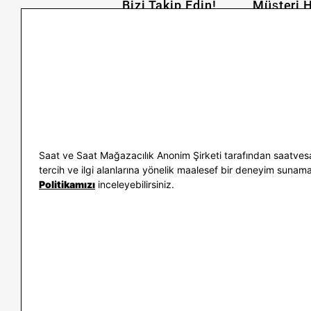
Bizi Takip Edin!
Müşteri H
İletişim
Nasıl Alırım
Sıkça Sorulan Sorular
Kargo ve İade
Kullanım Koşulları
Banka Taksit 
Kişisel Verilerin Korunması
Banka Hesap B
ve Aydınlatma Metni
Kolay İade
Bilgi Toplumu Hizmetleri
Sipariş Takip
Hediye Kartı 
E-Garanti ve 
Saat ve Saat Mağazacılık Anonim Şirketi tarafından saatvesa
Kullanım Kıla
tercih ve ilgi alanlarına yönelik maalesef bir deneyim sunamayac
Politikamızı
inceleyebilirsiniz.
İletişim
WhatsAp
0212 232 72 28
850 460 72 4