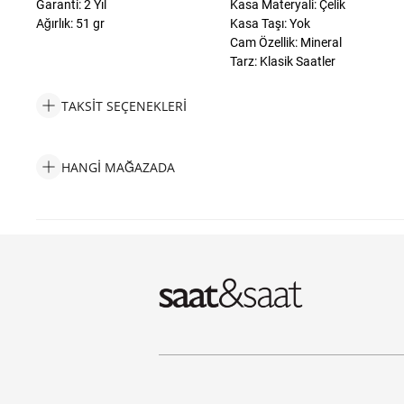
Garanti: 2 Yıl
Kasa Materyali: Çelik
Ağırlık: 51 gr
Kasa Taşı: Yok
Cam Özellik: Mineral
Tarz: Klasik Saatler
TAKSIT SEÇENEKLERI
Calvin Klein CK25200269 Kadın Kol Saati Taksit Seçenekleri
HANGI MAĞAZADA
Calvin Klein CK25200269 Kadın Kol Saati Hangi Mağazada Bulab