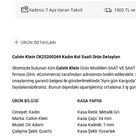
Vadesiz 7 Aya Varan Taksit
1000 TL ve
ÜRÜN DETAYLARI
Calvin Klein CK25200269 Kadın Kol Saati Ürün Detayları
Sitemizde bulunan tüm
Calvin Klein
Ürün Modelleri SAAT VE SAAT SA
firması (DHL eCommerce) tarafından adresinize teslim edilecektir. D
onaylanmış garanti belgesi ile gönderilmektedir."Aynı gün Kargoda" i
faydalanabilirsiniz. Bunun dışındaki siparişleriniz ortalama 3 iş günü
ÜRÜN BILGISI
KASA YAPISI
Cinsiyet: Kadın
Kasa Renk: Metalik Gri
Marka: Calvin Klein
Kasa Çapı: 34 mm
Model: CK Adorn
Kasa Kalinlik: 7 mm
Çalışma Şekli: Quartz
Kasa Şekli: Yuvarlak