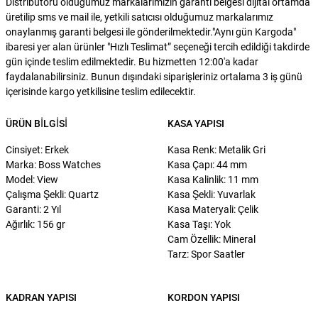
Distribütörü olduğumuz markalarımızın garanti belgesi dijital ortamda
üretilip sms ve mail ile, yetkili satıcısı olduğumuz markalarımız
onaylanmış garanti belgesi ile gönderilmektedir."Aynı gün Kargoda"
ibaresi yer alan ürünler "Hızlı Teslimat” seçeneği tercih edildiği takdirde
gün içinde teslim edilmektedir. Bu hizmetten 12:00'a kadar
faydalanabilirsiniz. Bunun dışındaki siparişleriniz ortalama 3 iş günü
içerisinde kargo yetkilisine teslim edilecektir.
ÜRÜN BILGISI
KASA YAPISI
Cinsiyet: Erkek
Kasa Renk: Metalik Gri
Marka: Boss Watches
Kasa Çapı: 44 mm
Model: View
Kasa Kalinlik: 11 mm
Çalışma Şekli: Quartz
Kasa Şekli: Yuvarlak
Garanti: 2 Yıl
Kasa Materyali: Çelik
Ağırlık: 156 gr
Kasa Taşı: Yok
Cam Özellik: Mineral
Tarz: Spor Saatler
KADRAN YAPISI
KORDON YAPISI