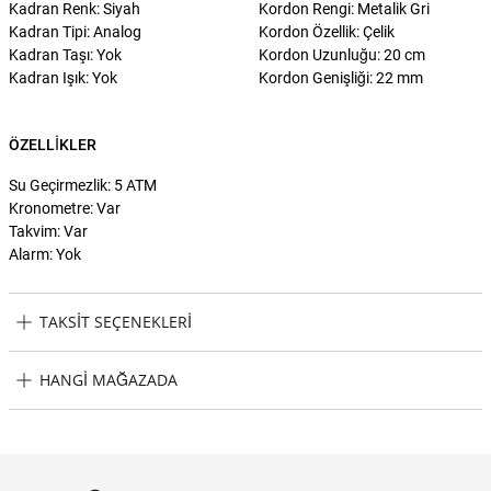
Kadran Renk: Siyah
Kordon Rengi: Metalik Gri
Kadran Tipi: Analog
Kordon Özellik: Çelik
Kadran Taşı: Yok
Kordon Uzunluğu: 20 cm
Kadran Işık: Yok
Kordon Genişliği: 22 mm
ÖZELLIKLER
Su Geçirmezlik: 5 ATM
Kronometre: Var
Takvim: Var
Alarm: Yok
TAKSIT SEÇENEKLERI
Boss Watches HB1514008 Erkek Kol Saati Taksit Seçenekleri
HANGI MAĞAZADA
Boss Watches HB1514008 Erkek Kol Saati Hangi Mağazada
Bulabilirim?