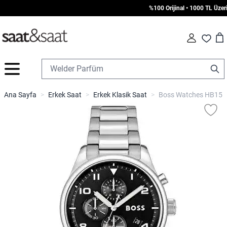
%100 Orijinal • 1000 TL Üzeri Ü
Car
Fav
İçeriğe geç
Ana Sayfa
>
Erkek Saat
>
Erkek Klasik Saat
>
Boss Watches HB1514