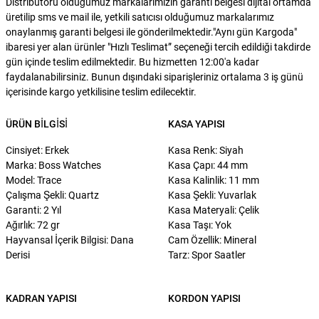
Distribütörü olduğumuz markalarımızın garanti belgesi dijital ortamda
üretilip sms ve mail ile, yetkili satıcısı olduğumuz markalarımız
onaylanmış garanti belgesi ile gönderilmektedir."Aynı gün Kargoda"
ibaresi yer alan ürünler "Hızlı Teslimat” seçeneği tercih edildiği takdirde
gün içinde teslim edilmektedir. Bu hizmetten 12:00'a kadar
faydalanabilirsiniz. Bunun dışındaki siparişleriniz ortalama 3 iş günü
içerisinde kargo yetkilisine teslim edilecektir.
ÜRÜN BILGISI
KASA YAPISI
Cinsiyet: Erkek
Kasa Renk: Siyah
Marka: Boss Watches
Kasa Çapı: 44 mm
Model: Trace
Kasa Kalinlik: 11 mm
Çalışma Şekli: Quartz
Kasa Şekli: Yuvarlak
Garanti: 2 Yıl
Kasa Materyali: Çelik
Ağırlık: 72 gr
Kasa Taşı: Yok
Hayvansal İçerik Bilgisi: Dana
Cam Özellik: Mineral
Derisi
Tarz: Spor Saatler
KADRAN YAPISI
KORDON YAPISI