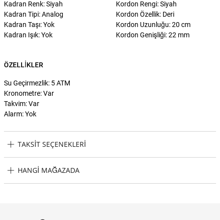
Kadran Renk: Siyah
Kordon Rengi: Siyah
Kadran Tipi: Analog
Kordon Özellik: Deri
Kadran Taşı: Yok
Kordon Uzunluğu: 20 cm
Kadran Işık: Yok
Kordon Genişliği: 22 mm
ÖZELLIKLER
Su Geçirmezlik: 5 ATM
Kronometre: Var
Takvim: Var
Alarm: Yok
TAKSIT SEÇENEKLERI
Boss Watches HB1514003 Erkek Kol Saati Taksit Seçenekleri
HANGI MAĞAZADA
Boss Watches HB1514003 Erkek Kol Saati Hangi Mağazada
Bulabilirim?