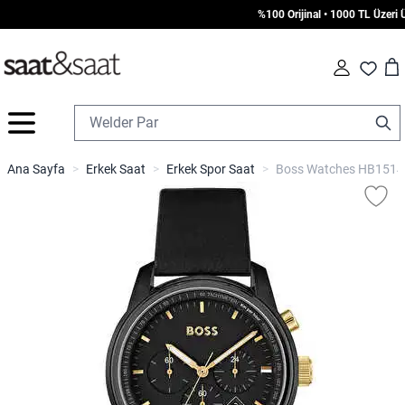
%100 Orijinal • 1000 TL Üzeri Ücr
Car
Fav
İçeriğe geç
Ana Sayfa
>
Erkek Saat
>
Erkek Spor Saat
>
Boss Watches HB15140