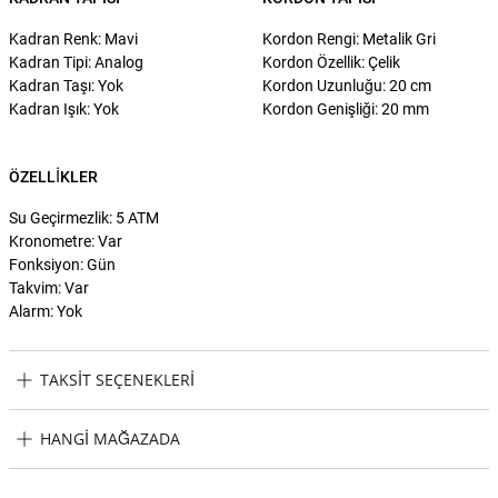
Kadran Renk: Mavi
Kordon Rengi: Metalik Gri
Kadran Tipi: Analog
Kordon Özellik: Çelik
Kadran Taşı: Yok
Kordon Uzunluğu: 20 cm
Kadran Işık: Yok
Kordon Genişliği: 20 mm
ÖZELLIKLER
Su Geçirmezlik: 5 ATM
Kronometre: Var
Fonksiyon: Gün
Takvim: Var
Alarm: Yok
TAKSIT SEÇENEKLERI
Boss Watches HB1513976 Erkek Kol Saati Taksit Seçenekleri
HANGI MAĞAZADA
Boss Watches HB1513976 Erkek Kol Saati Hangi Mağazada