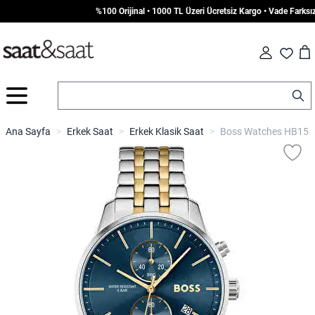
%100 Orijinal • 1000 TL Üzeri Ücretsiz Kargo • Vade Farksız 7
Car
Fav
İçeriğe geç
Ana Sayfa
>
Erkek Saat
>
Erkek Klasik Saat
>
Boss Watches HB1513