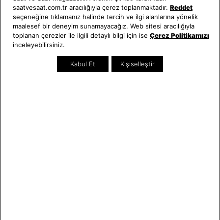
Saat ve Saat
Kategoriler
saatvesaat.com.tr aracılığıyla çerez toplanmaktadır.
Reddet
seçeneğine tıklamanız halinde tercih ve ilgi alanlarına yönelik
Hakkımızda
Erkek Saat
maalesef bir deneyim sunamayacağız. Web sitesi aracılığıyla
toplanan çerezler ile ilgili detaylı bilgi için ise
Çerez Politikamızı
Neden Saat ve Saat
Kadın Saat
inceleyebilirsiniz.
Mağazalar
Tüm Ürünler
Kurumsal Satış
Takı & Aksesuar
Kabul Et
Kişiselleştir
Mağazada Teknik Servis
Kampanyalar
Yatırımcı İlişkileri
İndirimliler
Online Özel
Hediye Kartı
Blog
İletişim
WhatsApp
0212 232 72 28
850 460 72 43
Bizi Takip Edin
Bize Ulaşın