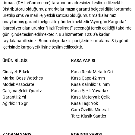
firması (DHL eCommerce) tarafından adresinize teslim edilecektir.
Distribütörü olduğumuz markalarımızın garanti belgesi dijital ortamda
üretilip sms ve mail ile, yetkili satıcısı olduğumuz markalarımız
onaylanmış garanti belgesi ile gönderilmektedir."Aynı gün Kargoda"
ibaresi yer alan ürünler "Hızlı Teslimat” seçeneği tercih edildiği takdirde
gün içinde teslim edilmektedir. Bu hizmetten 12:00'a kadar
faydalanabilirsiniz. Bunun dışındaki siparişleriniz ortalama 3 iş günü
içerisinde kargo yetkilisine teslim edilecektir.
ÜRÜN BILGISI
KASA YAPISI
Cinsiyet: Erkek
Kasa Renk: Metalik Gri
Marka: Boss Watches
Kasa Çapı: 42 mm
Model: Associate
Kasa Kalinlik: 10 mm
Çalışma Şekli: Quartz
Kasa Şekli: Yuvarlak
Garanti: 2 Yıl
Kasa Materyali: Çelik
Ağırlık: 116 gr
Kasa Taşı: Yok
Cam Özellik: Mineral
Tarz: Klasik Saatler
KADRAN YAPISI
KORDON YAPISI