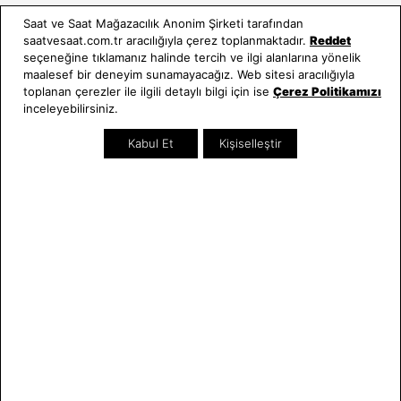
Kullanım Kılavuzları
Saat ve Saat Mağazacılık Anonim Şirketi tarafından
saatvesaat.com.tr aracılığıyla çerez toplanmaktadır.
Reddet
Saat ve Saat
Kategoriler
seçeneğine tıklamanız halinde tercih ve ilgi alanlarına yönelik
maalesef bir deneyim sunamayacağız. Web sitesi aracılığıyla
Hakkımızda
Erkek Saat
toplanan çerezler ile ilgili detaylı bilgi için ise
Çerez Politikamızı
Neden Saat ve Saat
Kadın Saat
inceleyebilirsiniz.
Mağazalar
Tüm Ürünler
Kabul Et
Kişiselleştir
Kurumsal Satış
Takı & Aksesuar
Mağazada Teknik Servis
Kampanyalar
Yatırımcı İlişkileri
İndirimliler
Online Özel
Hediye Kartı
Blog
İletişim
WhatsApp
0212 232 72 28
850 460 72 43
Bizi Takip Edin
Bize Ulaşın