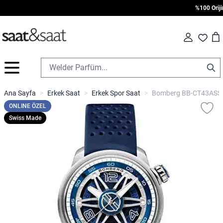
%100 Orijinal
Car
Fav
İçeriğe geç
Ana Sayfa
>
Erkek Saat
>
Erkek Spor Saat
>
Bomberg BB-CT43ASS22
ONLINE ÖZEL
Swiss Made