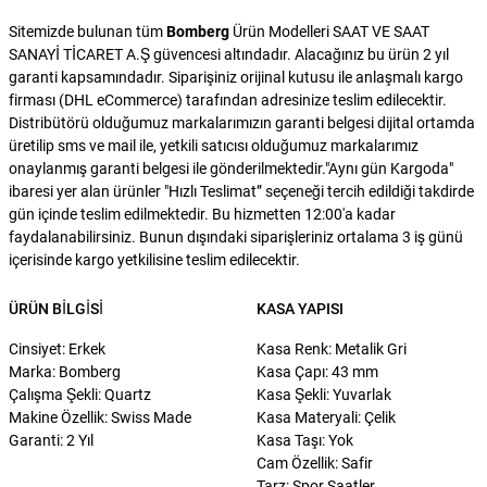
Sitemizde bulunan tüm
Bomberg
Ürün Modelleri SAAT VE SAAT
SANAYİ TİCARET A.Ş güvencesi altındadır. Alacağınız bu ürün 2 yıl
garanti kapsamındadır. Siparişiniz orijinal kutusu ile anlaşmalı kargo
firması (DHL eCommerce) tarafından adresinize teslim edilecektir.
Distribütörü olduğumuz markalarımızın garanti belgesi dijital ortamda
üretilip sms ve mail ile, yetkili satıcısı olduğumuz markalarımız
onaylanmış garanti belgesi ile gönderilmektedir."Aynı gün Kargoda"
ibaresi yer alan ürünler "Hızlı Teslimat” seçeneği tercih edildiği takdirde
gün içinde teslim edilmektedir. Bu hizmetten 12:00'a kadar
faydalanabilirsiniz. Bunun dışındaki siparişleriniz ortalama 3 iş günü
içerisinde kargo yetkilisine teslim edilecektir.
ÜRÜN BILGISI
KASA YAPISI
Cinsiyet: Erkek
Kasa Renk: Metalik Gri
Marka: Bomberg
Kasa Çapı: 43 mm
Çalışma Şekli: Quartz
Kasa Şekli: Yuvarlak
Makine Özellik: Swiss Made
Kasa Materyali: Çelik
Garanti: 2 Yıl
Kasa Taşı: Yok
Cam Özellik: Safir
Tarz: Spor Saatler