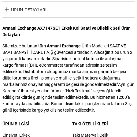
ÜRÜN DETAYLARI
Armani Exchange AX7147SET Erkek Kol Saati ve Bileklik Seti Ürün
Detayları
Sitemizde bulunan tüm
Armani Exchange
Ürün Modelleri SAAT VE
SAAT SANAYİ TİCARET A.Ş güvencesi altındadır. Alacağınız bu ürün 2
yıl garanti kapsamındadır. Siparişiniz orijinal kutusu ile anlaşmalı
kargo firması (DHL eCommerce) tarafından adresinize teslim
edilecektir. Distribütörü olduğumuz markalarımızın garanti belgesi
dijital ortamda üretilip sms ve mail ile, yetkili satıcısı olduğumuz
markalarımız onaylanmış garanti belgesi ile gönderilmektedir."Aynı gün
Kargoda" ibaresi yer alan ürünler "Hızlı Teslimat” seçeneği tercih
edildiği takdirde gün içinde teslim edilmektedir. Bu hizmetten 12:00'a
kadar faydalanabilirsiniz. Bunun dışındaki siparişleriniz ortalama 3 iş
günü içerisinde kargo yetkilisine teslim edilecektir.
ÜRÜN BILGISI
TAKI ÖZELLIKLERI
Cinsiyet: Erkek
Takı Materyal: Çelik