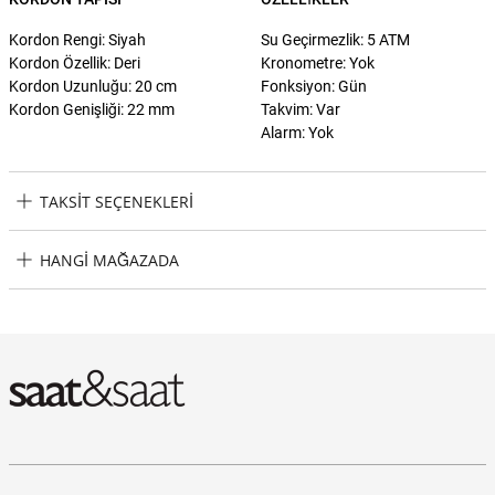
Kordon Rengi: Siyah
Su Geçirmezlik: 5 ATM
Kordon Özellik: Deri
Kronometre: Yok
Kordon Uzunluğu: 20 cm
Fonksiyon: Gün
Kordon Genişliği: 22 mm
Takvim: Var
Alarm: Yok
TAKSIT SEÇENEKLERI
Armani Exchange AX7147SET Erkek Kol Saati ve Bileklik Seti Taksit
HANGI MAĞAZADA
Seçenekleri
Armani Exchange AX7147SET Erkek Kol Saati ve Bileklik Seti Hangi
Mağazada Bulabilirim?