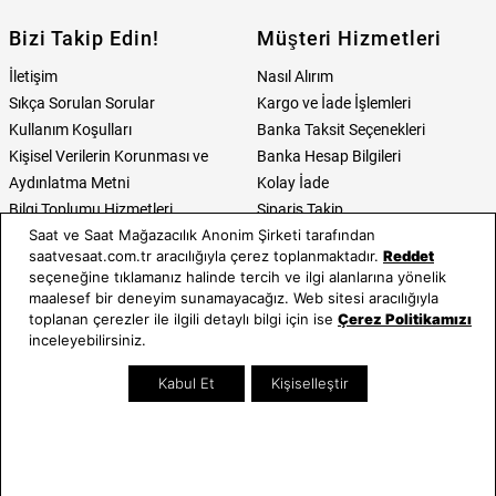
Bizi Takip Edin!
Müşteri Hizmetleri
İletişim
Nasıl Alırım
Sıkça Sorulan Sorular
Kargo ve İade İşlemleri
Kullanım Koşulları
Banka Taksit Seçenekleri
Kişisel Verilerin Korunması ve
Banka Hesap Bilgileri
Aydınlatma Metni
Kolay İade
Bilgi Toplumu Hizmetleri
Sipariş Takip
Saat ve Saat Mağazacılık Anonim Şirketi tarafından
Hediye Kartı Sorgula
saatvesaat.com.tr aracılığıyla çerez toplanmaktadır.
Reddet
E-Garanti ve E-Fatura
seçeneğine tıklamanız halinde tercih ve ilgi alanlarına yönelik
Kullanım Kılavuzları
maalesef bir deneyim sunamayacağız. Web sitesi aracılığıyla
toplanan çerezler ile ilgili detaylı bilgi için ise
Çerez Politikamızı
Saat ve Saat
Kategoriler
inceleyebilirsiniz.
Hakkımızda
Erkek Saat
Kabul Et
Kişiselleştir
Neden Saat ve Saat
Kadın Saat
Mağazalar
Tüm Ürünler
Kurumsal Satış
Takı & Aksesuar
Mağazada Teknik Servis
Kampanyalar