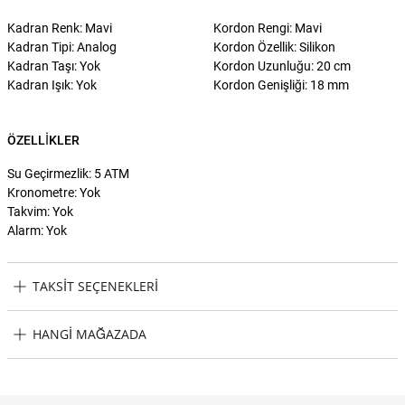
Kadran Renk: Mavi
Kordon Rengi: Mavi
Kadran Tipi: Analog
Kordon Özellik: Silikon
Kadran Taşı: Yok
Kordon Uzunluğu: 20 cm
Kadran Işık: Yok
Kordon Genişliği: 18 mm
ÖZELLIKLER
Su Geçirmezlik: 5 ATM
Kronometre: Yok
Takvim: Yok
Alarm: Yok
TAKSIT SEÇENEKLERI
Adidas ADAOSY23022 Kol Saati Taksit Seçenekleri
HANGI MAĞAZADA
Adidas ADAOSY23022 Kol Saati Hangi Mağazada Bulabilirim?