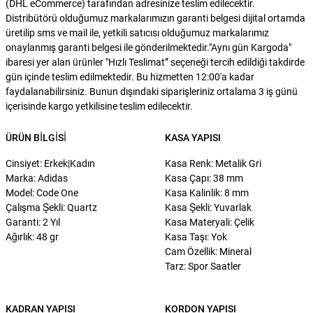
(DHL eCommerce) tarafından adresinize teslim edilecektir.
Distribütörü olduğumuz markalarımızın garanti belgesi dijital ortamda
üretilip sms ve mail ile, yetkili satıcısı olduğumuz markalarımız
onaylanmış garanti belgesi ile gönderilmektedir."Aynı gün Kargoda"
ibaresi yer alan ürünler "Hızlı Teslimat” seçeneği tercih edildiği takdirde
gün içinde teslim edilmektedir. Bu hizmetten 12:00'a kadar
faydalanabilirsiniz. Bunun dışındaki siparişleriniz ortalama 3 iş günü
içerisinde kargo yetkilisine teslim edilecektir.
ÜRÜN BILGISI
KASA YAPISI
Cinsiyet: Erkek|Kadın
Kasa Renk: Metalik Gri
Marka: Adidas
Kasa Çapı: 38 mm
Model: Code One
Kasa Kalinlik: 8 mm
Çalışma Şekli: Quartz
Kasa Şekli: Yuvarlak
Garanti: 2 Yıl
Kasa Materyali: Çelik
Ağırlık: 48 gr
Kasa Taşı: Yok
Cam Özellik: Mineral
Tarz: Spor Saatler
KADRAN YAPISI
KORDON YAPISI