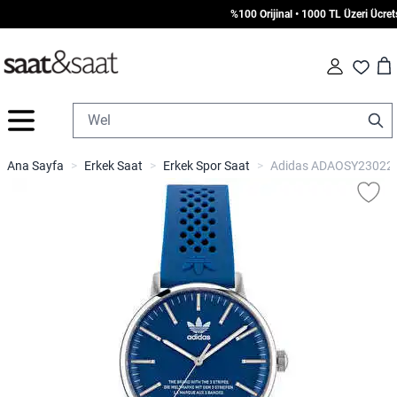
%100 Orijinal • 1000 TL Üzeri Ücretsiz
Car
Fav
İçeriğe geç
Ana Sayfa
>
Erkek Saat
>
Erkek Spor Saat
>
Adidas ADAOSY23022 K