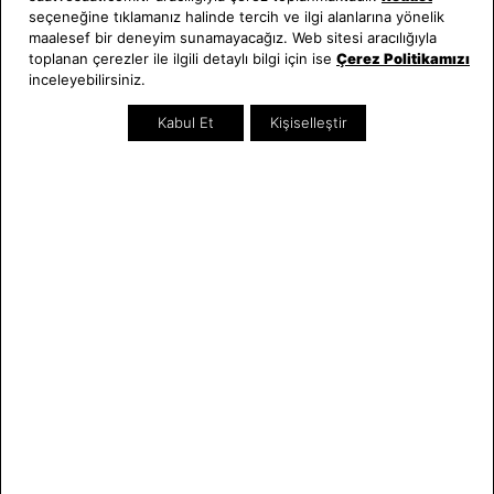
seçeneğine tıklamanız halinde tercih ve ilgi alanlarına yönelik
Hakkımızda
Erkek Saat
maalesef bir deneyim sunamayacağız. Web sitesi aracılığıyla
Neden Saat ve Saat
Kadın Saat
toplanan çerezler ile ilgili detaylı bilgi için ise
Çerez Politikamızı
Mağazalar
Tüm Ürünler
inceleyebilirsiniz.
Kurumsal Satış
Takı & Aksesuar
Kabul Et
Kişiselleştir
Mağazada Teknik Servis
Kampanyalar
Yatırımcı İlişkileri
İndirimliler
Online Özel
Hediye Kartı
Blog
İletişim
WhatsApp
0212 232 72 28
850 460 72 43
Bizi Takip Edin
Bize Ulaşın