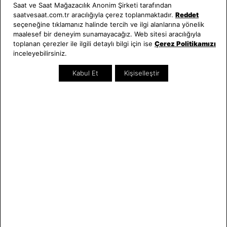
Saat ve Saat Mağazacılık Anonim Şirketi tarafından
saatvesaat.com.tr aracılığıyla çerez toplanmaktadır.
Reddet
Saat ve Saat
Kategoriler
seçeneğine tıklamanız halinde tercih ve ilgi alanlarına yönelik
maalesef bir deneyim sunamayacağız. Web sitesi aracılığıyla
Hakkımızda
Erkek Saat
toplanan çerezler ile ilgili detaylı bilgi için ise
Çerez Politikamızı
Neden Saat ve Saat
Kadın Saat
inceleyebilirsiniz.
Mağazalar
Tüm Ürünler
Kurumsal Satış
Takı & Aksesuar
Kabul Et
Kişiselleştir
Mağazada Teknik Servis
Kampanyalar
Yatırımcı İlişkileri
İndirimliler
Online Özel
Hediye Kartı
Blog
İletişim
WhatsApp
0212 232 72 28
850 460 72 43
Bizi Takip Edin
Bize Ulaşın