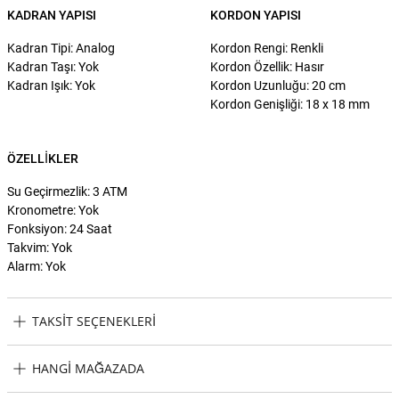
KADRAN YAPISI
KORDON YAPISI
Kadran Tipi: Analog
Kordon Rengi: Renkli
Kadran Taşı: Yok
Kordon Özellik: Hasır
Kadran Işık: Yok
Kordon Uzunluğu: 20 cm
Kordon Genişliği: 18 x 18 mm
ÖZELLIKLER
Su Geçirmezlik: 3 ATM
Kronometre: Yok
Fonksiyon: 24 Saat
Takvim: Yok
Alarm: Yok
TAKSIT SEÇENEKLERI
Welder WWMD6003 Kadın Kol Saati Taksit Seçenekleri
HANGI MAĞAZADA