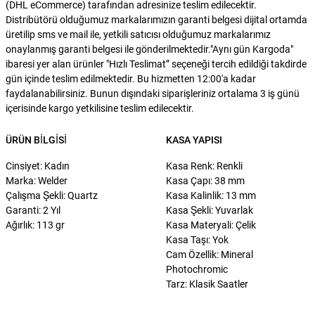
(DHL eCommerce) tarafından adresinize teslim edilecektir.
Distribütörü olduğumuz markalarımızın garanti belgesi dijital ortamda
üretilip sms ve mail ile, yetkili satıcısı olduğumuz markalarımız
onaylanmış garanti belgesi ile gönderilmektedir."Aynı gün Kargoda"
ibaresi yer alan ürünler "Hızlı Teslimat” seçeneği tercih edildiği takdirde
gün içinde teslim edilmektedir. Bu hizmetten 12:00'a kadar
faydalanabilirsiniz. Bunun dışındaki siparişleriniz ortalama 3 iş günü
içerisinde kargo yetkilisine teslim edilecektir.
ÜRÜN BILGISI
KASA YAPISI
Cinsiyet: Kadın
Kasa Renk: Renkli
Marka: Welder
Kasa Çapı: 38 mm
Çalışma Şekli: Quartz
Kasa Kalinlik: 13 mm
Garanti: 2 Yıl
Kasa Şekli: Yuvarlak
Ağırlık: 113 gr
Kasa Materyali: Çelik
Kasa Taşı: Yok
Cam Özellik: Mineral
Photochromic
Tarz: Klasik Saatler