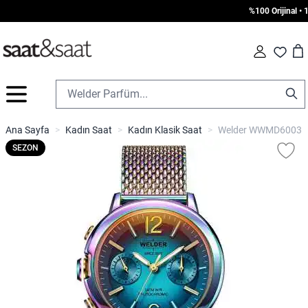
%100 Orijinal • 10
Car
Fav
İçeriğe geç
Ana Sayfa
>
Kadın Saat
>
Kadın Klasik Saat
>
Welder WWMD6003 Ka
SEZON