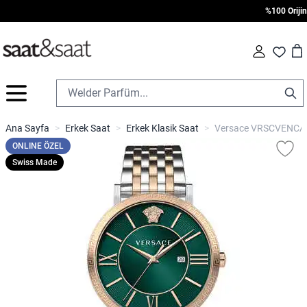
%100 Orijinal 
Car
Fav
İçeriğe geç
Ana Sayfa
>
Erkek Saat
>
Erkek Klasik Saat
>
Versace VRSCVENCA0
ONLINE ÖZEL
Swiss Made