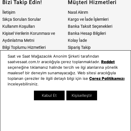
Bizi Takip Edin!
Müşteri Hizmetleri
İletişim
Nasıl Alırım
Sıkça Sorulan Sorular
Kargo ve İade İşlemleri
Kullanım Koşulları
Banka Taksit Seçenekleri
Kişisel Verilerin Korunması ve
Banka Hesap Bilgileri
Aydınlatma Metni
Kolay İade
Bilgi Toplumu Hizmetleri
Sipariş Takip
Hediye Kartı Sorgula
Saat ve Saat Mağazacılık Anonim Şirketi tarafından
E-Garanti ve E-Fatura
saatvesaat.com.tr aracılığıyla çerez toplanmaktadır.
Reddet
seçeneğine tıklamanız halinde tercih ve ilgi alanlarına yönelik
Kullanım Kılavuzları
maalesef bir deneyim sunamayacağız. Web sitesi aracılığıyla
toplanan çerezler ile ilgili detaylı bilgi için ise
Çerez Politikamızı
Saat ve Saat
Kategoriler
inceleyebilirsiniz.
Hakkımızda
Erkek Saat
Kabul Et
Kişiselleştir
Neden Saat ve Saat
Kadın Saat
Mağazalar
Tüm Ürünler
Kurumsal Satış
Takı & Aksesuar
Mağazada Teknik Servis
Kampanyalar
Yatırımcı İlişkileri
İndirimliler