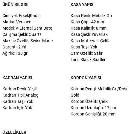
ÜRÜN BILGISI
KASA YAPISI
Cinsiyet: Erkek|Kadın
Kasa Renk: Metalik Gri
Marka: Versace
Kasa Çapı: 42 mm
Model: V-Eternal Gent Date
Kasa Kalinlik: 8 mm
Çalışma Şekli: Quartz
Kasa Şekli: Yuvarlak
Makine Özellik: Swiss Made
Kasa Materyali: Çelik
Garanti: 2 Yıl
Kasa Taşı: Yok
Ağırlık: 130 gr
Cam Özellik: Safir
Tarz: Klasik Saatler
KADRAN YAPISI
KORDON YAPISI
Kadran Renk: Yeşil
Kordon Rengi: Metalik Gri/Rose
Kadran Tipi: Analog
Gold
Kadran Taşı: Yok
Kordon Özellik: Çelik
Kadran Işık: Yok
Kordon Uzunluğu: 17 cm
Kordon Genişliği: 20 mm
ÖZELLIKLER