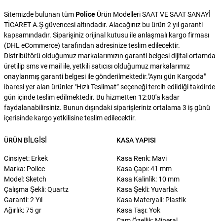
Sitemizde bulunan tüm
Police
Ürün Modelleri SAAT VE SAAT SANAYİ
TİCARET A.Ş güvencesi altındadır. Alacağınız bu ürün 2 yıl garanti
kapsamındadır. Siparişiniz orijinal kutusu ile anlaşmalı kargo firması
(DHL eCommerce) tarafından adresinize teslim edilecektir.
Distribütörü olduğumuz markalarımızın garanti belgesi dijital ortamda
üretilip sms ve mail ile, yetkili satıcısı olduğumuz markalarımız
onaylanmış garanti belgesi ile gönderilmektedir."Aynı gün Kargoda"
ibaresi yer alan ürünler "Hızlı Teslimat” seçeneği tercih edildiği takdirde
gün içinde teslim edilmektedir. Bu hizmetten 12:00'a kadar
faydalanabilirsiniz. Bunun dışındaki siparişleriniz ortalama 3 iş günü
içerisinde kargo yetkilisine teslim edilecektir.
ÜRÜN BILGISI
KASA YAPISI
Cinsiyet: Erkek
Kasa Renk: Mavi
Marka: Police
Kasa Çapı: 41 mm
Model: Sketch
Kasa Kalinlik: 10 mm
Çalışma Şekli: Quartz
Kasa Şekli: Yuvarlak
Garanti: 2 Yıl
Kasa Materyali: Plastik
Ağırlık: 75 gr
Kasa Taşı: Yok
Cam Özellik: Mineral