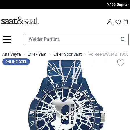
%100 Orijinal • 
Car
Fav
İçeriğe geç
Ana Sayfa
>
Erkek Saat
>
Erkek Spor Saat
>
Police PEWUM2119561 
ONLINE ÖZEL