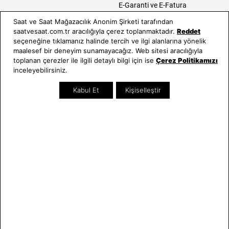
E-Garanti ve E-Fatura
Kullanım Kılavuzları
Saat ve Saat Mağazacılık Anonim Şirketi tarafından
saatvesaat.com.tr aracılığıyla çerez toplanmaktadır.
Reddet
Saat ve Saat
Kategoriler
seçeneğine tıklamanız halinde tercih ve ilgi alanlarına yönelik
maalesef bir deneyim sunamayacağız. Web sitesi aracılığıyla
Hakkımızda
Erkek Saat
toplanan çerezler ile ilgili detaylı bilgi için ise
Çerez Politikamızı
Neden Saat ve Saat
Kadın Saat
inceleyebilirsiniz.
Mağazalar
Tüm Ürünler
Kabul Et
Kişiselleştir
Kurumsal Satış
Takı & Aksesuar
Mağazada Teknik Servis
Kampanyalar
Yatırımcı İlişkileri
İndirimliler
Online Özel
Hediye Kartı
Blog
İletişim
WhatsApp
0212 232 72 28
850 460 72 43
Bizi Takip Edin
Bize Ulaşın