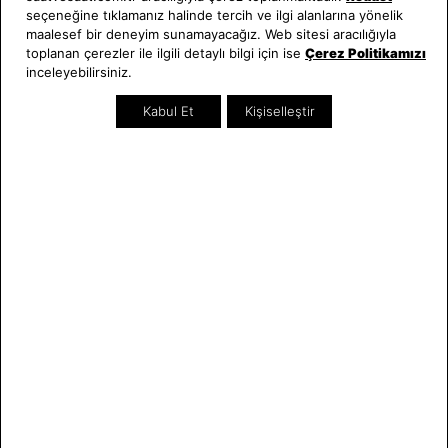
seçeneğine tıklamanız halinde tercih ve ilgi alanlarına yönelik
Hakkımızda
Erkek Saat
maalesef bir deneyim sunamayacağız. Web sitesi aracılığıyla
Neden Saat ve Saat
Kadın Saat
toplanan çerezler ile ilgili detaylı bilgi için ise
Çerez Politikamızı
Mağazalar
Tüm Ürünler
inceleyebilirsiniz.
Kurumsal Satış
Takı & Aksesuar
Kabul Et
Kişiselleştir
Mağazada Teknik Servis
Kampanyalar
Yatırımcı İlişkileri
İndirimliler
Online Özel
Hediye Kartı
Blog
İletişim
WhatsApp
0212 232 72 28
850 460 72 43
Bizi Takip Edin
Bize Ulaşın