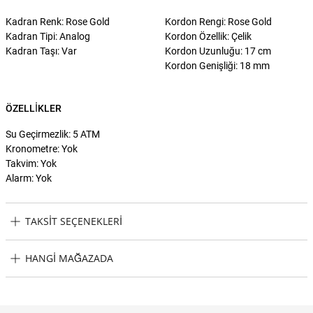
Kadran Renk: Rose Gold
Kordon Rengi: Rose Gold
Kadran Tipi: Analog
Kordon Özellik: Çelik
Kadran Taşı: Var
Kordon Uzunluğu: 17 cm
Kordon Genişliği: 18 mm
ÖZELLIKLER
Su Geçirmezlik: 5 ATM
Kronometre: Yok
Takvim: Yok
Alarm: Yok
TAKSIT SEÇENEKLERI
Philipp Plein PWDAA0821 Kadın Kol Saati Taksit Seçenekleri
HANGI MAĞAZADA
Philipp Plein PWDAA0821 Kadın Kol Saati Hangi Mağazada
Bulabilirim?