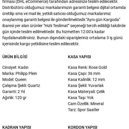
firması (DHL eCommerce) tarafından adresinize teslim edilecektir.
Distribütörü olduğumuz markalarımızın garanti belgesi dijital ortamda
üretilip sms ve mail ile, yetkili satıcısı olduğumuz markalarımız
onaylanmış garanti belgesi ile gönderilmektedir."Aynı gün Kargoda"
ibaresi yer alan ürünler "Hızlı Teslimat” seçeneği tercih edildiği takdirde
gün içinde teslim edilmektedir. Bu hizmetten 12:00'a kadar
faydalanabilirsiniz. Bunun dışındaki siparişleriniz ortalama 3 iş günü
içerisinde kargo yetkilisine teslim edilecektir.
ÜRÜN BILGISI
KASA YAPISI
Cinsiyet: Kadın
Kasa Renk: Rose Gold
Marka: Philipp Plein
Kasa Çapı: 36 mm
Model: Queen
Kasa Kalinlik: 12 mm
Çalışma Şekli: Quartz
Kasa Şekli: Yuvarlak
Garanti: 2 Yıl
Kasa Materyali: Çelik
Ağırlık: 120 gr
Kasa Taşı: Yok
Cam Özellik: Mineral
Tarz: Spor Saatler
KADRAN YAPISI
KORDON YAPISI