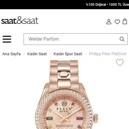
%100 Orijinal • 1000 TL Üzeri 
Car
Fav
İçeriğe geç
Ana Sayfa
>
Kadın Saat
>
Kadın Spor Saat
>
Philipp Plein PWDAA08