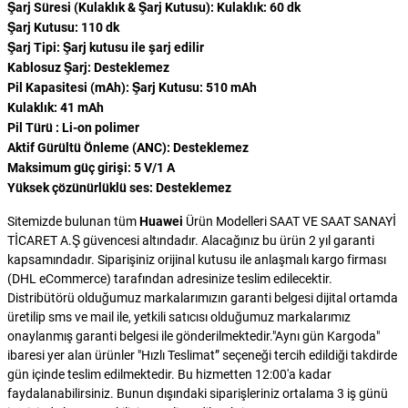
Şarj Süresi (Kulaklık & Şarj Kutusu): Kulaklık: 60 dk
Şarj Kutusu: 110 dk
Şarj Tipi: Şarj kutusu ile şarj edilir
Kablosuz Şarj: Desteklemez
Pil Kapasitesi (mAh): Şarj Kutusu: 510 mAh
Kulaklık: 41 mAh
Pil Türü : Li-on polimer
Aktif Gürültü Önleme (ANC): Desteklemez
Maksimum güç girişi: 5 V/1 A
Yüksek çözünürlüklü ses: Desteklemez
Sitemizde bulunan tüm
Huawei
Ürün Modelleri SAAT VE SAAT SANAYİ
TİCARET A.Ş güvencesi altındadır. Alacağınız bu ürün 2 yıl garanti
kapsamındadır. Siparişiniz orijinal kutusu ile anlaşmalı kargo firması
(DHL eCommerce) tarafından adresinize teslim edilecektir.
Distribütörü olduğumuz markalarımızın garanti belgesi dijital ortamda
üretilip sms ve mail ile, yetkili satıcısı olduğumuz markalarımız
onaylanmış garanti belgesi ile gönderilmektedir."Aynı gün Kargoda"
ibaresi yer alan ürünler "Hızlı Teslimat” seçeneği tercih edildiği takdirde
gün içinde teslim edilmektedir. Bu hizmetten 12:00'a kadar
faydalanabilirsiniz. Bunun dışındaki siparişleriniz ortalama 3 iş günü