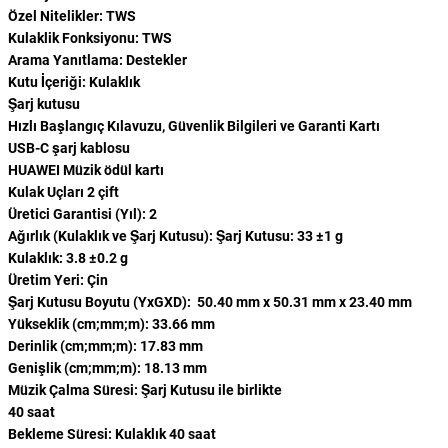
Özel Nitelikler: TWS
Kulaklik Fonksiyonu: TWS
Arama Yanıtlama: Destekler
Kutu İçeriği: Kulaklık
Şarj kutusu
Hızlı Başlangıç ​​Kılavuzu, Güvenlik Bilgileri ve Garanti Kartı
USB-C şarj kablosu
HUAWEI Müzik ödül kartı
Kulak Uçları 2 çift
Üretici Garantisi (Yıl): 2
Ağırlık (Kulaklık ve Şarj Kutusu): Şarj Kutusu: 33 ±1 g
Kulaklık: 3.8 ±0.2 g
Üretim Yeri: Çin
Şarj Kutusu Boyutu (YxGXD): 50.40 mm x 50.31 mm x 23.40 mm
Yükseklik (cm;mm;m): 33.66 mm
Derinlik (cm;mm;m): 17.83 mm
Genişlik (cm;mm;m): 18.13 mm
Müzik Çalma Süresi: Şarj Kutusu ile birlikte
40 saat
Bekleme Süresi: Kulaklık 40 saat