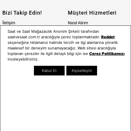
Bizi Takip Edin!
Müşteri Hizmetleri
İletişim
Nasıl Alırım
Sıkça Sorulan Sorular
Kargo ve İade İşlemleri
Saat ve Saat Mağazacılık Anonim Şirketi tarafından
Kullanım Koşulları
Banka Taksit Seçenekleri
saatvesaat.com.tr aracılığıyla çerez toplanmaktadır.
Reddet
seçeneğine tıklamanız halinde tercih ve ilgi alanlarına yönelik
Kişisel Verilerin Korunması ve
Banka Hesap Bilgileri
maalesef bir deneyim sunamayacağız. Web sitesi aracılığıyla
Aydınlatma Metni
Kolay İade
toplanan çerezler ile ilgili detaylı bilgi için ise
Çerez Politikamızı
Bilgi Toplumu Hizmetleri
Sipariş Takip
inceleyebilirsiniz.
Hediye Kartı Sorgula
Kabul Et
Kişiselleştir
E-Garanti ve E-Fatura
Kullanım Kılavuzları
Saat ve Saat
Kategoriler
Hakkımızda
Erkek Saat
Neden Saat ve Saat
Kadın Saat
Mağazalar
Tüm Ürünler
Kurumsal Satış
Takı & Aksesuar
Mağazada Teknik Servis
Kampanyalar