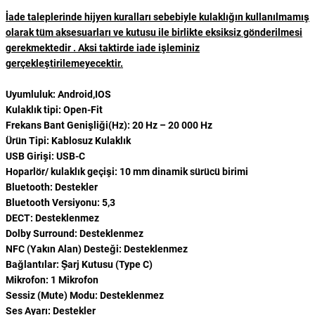
İade taleplerinde hijyen kuralları sebebiyle kulaklığın kullanılmamış
olarak tüm aksesuarları ve kutusu ile birlikte eksiksiz gönderilmesi
gerekmektedir . Aksi taktirde iade işleminiz
gerçekleştirilemeyecektir.
Uyumluluk: Android,IOS
Kulaklık tipi: Open-Fit
Frekans Bant Genişliği(Hz): 20 Hz – 20 000 Hz
Ürün Tipi: Kablosuz Kulaklık
USB Girişi: USB-C
Hoparlör/ kulaklık geçişi: 10 mm dinamik sürücü birimi
Bluetooth: Destekler
Bluetooth Versiyonu: 5,3
DECT: Desteklenmez
Dolby Surround: Desteklenmez
NFC (Yakın Alan) Desteği: Desteklenmez
Bağlantılar: Şarj Kutusu (Type C)
Mikrofon: 1 Mikrofon
Sessiz (Mute) Modu: Desteklenmez
Ses Ayarı: Destekler