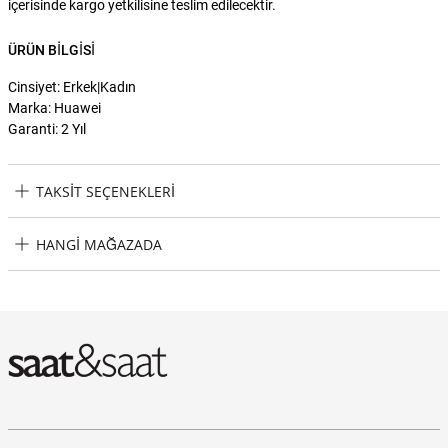
içerisinde kargo yetkilisine teslim edilecektir.
ÜRÜN BILGISI
Cinsiyet: Erkek|Kadın
Marka: Huawei
Garanti: 2 Yıl
TAKSIT SEÇENEKLERI
Huawei HW55036939 Huawei Freebuds SE 2 Bluetooth Kulaklık
HANGI MAĞAZADA
Taksit Seçenekleri
Huawei HW55036939 Huawei Freebuds SE 2 Bluetooth Kulaklık
Hangi Mağazada Bulabilirim?