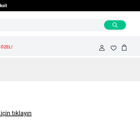
ksit
 ÖZEL!
Cart
Fav
çin tıklayın