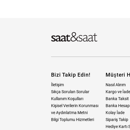
Emporio Armani
Lacoste
Ra
Skechers
Raymond Weil
Escape
Laiza
RE
Swarovski
Philipp Plein
Esprit
Laura Ashley
Rob
Tommy Hilfiger
Versace
Ferragamo
Maurice Lacroix
Ro
U.S Polo Assn.
Welder
FitWatch
Mazzucato
Sa
Versace
Wesse
Welder
Tüm Markalar
Tüm Markalar
Bizi Takip Edin!
Müşteri H
İletişim
Nasıl Alırım
Sıkça Sorulan Sorular
Kargo ve İade
Kullanım Koşulları
Banka Taksit 
Kişisel Verilerin Korunması
Banka Hesap B
ve Aydınlatma Metni
Kolay İade
Bilgi Toplumu Hizmetleri
Sipariş Takip
Hediye Kartı 