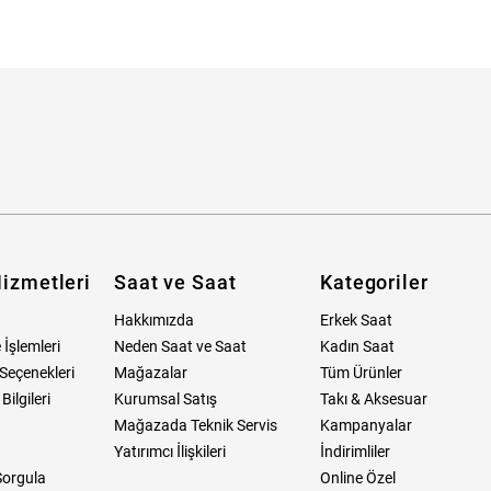
Skagen
Michael Kors
ymond Weil
Tory Burch
Tommy Hilfiger
Skagen
LIC
U.S. Polo Assn.
Boss Watches
Tommy Hilfiger
erto Cavalli
Universe Constant
Furla
Boss Watches
che Montre
Versace
Wesse
Furla
at ve Saat Aksesuar
Welder
Wesse
izmetleri
Saat ve Saat
Kategoriler
Hakkımızda
Erkek Saat
 İşlemleri
Neden Saat ve Saat
Kadın Saat
Seçenekleri
Mağazalar
Tüm Ürünler
ilgileri
Kurumsal Satış
Takı & Aksesuar
Mağazada Teknik Servis
Kampanyalar
Yatırımcı İlişkileri
İndirimliler
Sorgula
Online Özel