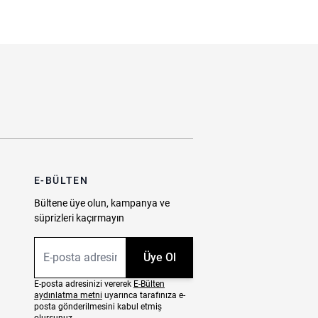
E-BÜLTEN
Bültene üye olun, kampanya ve
süprizleri kaçırmayın
E-posta Adresiniz
Üye Ol
E-posta adresinizi vererek
E-Bülten
aydınlatma metni
uyarınca tarafınıza e-
posta gönderilmesini kabul etmiş