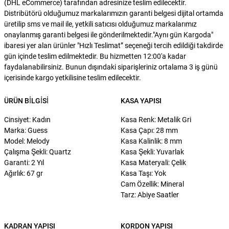
(DHL eCommerce) tarafından adresinize teslim edilecektir.
Distribütörü olduğumuz markalarımızın garanti belgesi dijital ortamda
üretilip sms ve mail ile, yetkili satıcısı olduğumuz markalarımız
onaylanmış garanti belgesi ile gönderilmektedir."Aynı gün Kargoda"
ibaresi yer alan ürünler "Hızlı Teslimat” seçeneği tercih edildiği takdirde
gün içinde teslim edilmektedir. Bu hizmetten 12:00'a kadar
faydalanabilirsiniz. Bunun dışındaki siparişleriniz ortalama 3 iş günü
içerisinde kargo yetkilisine teslim edilecektir.
ÜRÜN BILGISI
KASA YAPISI
Cinsiyet: Kadın
Kasa Renk: Metalik Gri
Marka: Guess
Kasa Çapı: 28 mm
Model: Melody
Kasa Kalinlik: 8 mm
Çalışma Şekli: Quartz
Kasa Şekli: Yuvarlak
Garanti: 2 Yıl
Kasa Materyali: Çelik
Ağırlık: 67 gr
Kasa Taşı: Yok
Cam Özellik: Mineral
Tarz: Abiye Saatler
KADRAN YAPISI
KORDON YAPISI