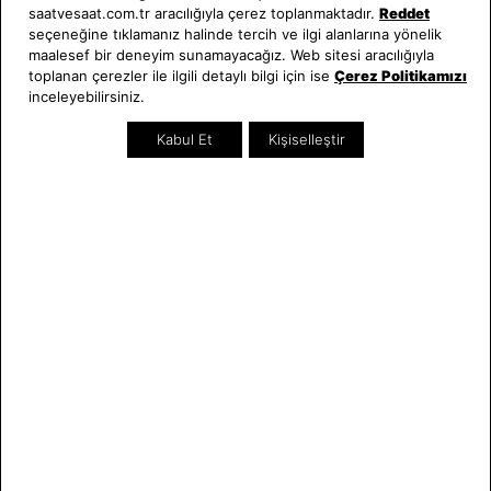
Saat ve Saat
Kategoriler
saatvesaat.com.tr aracılığıyla çerez toplanmaktadır.
Reddet
seçeneğine tıklamanız halinde tercih ve ilgi alanlarına yönelik
Hakkımızda
Erkek Saat
maalesef bir deneyim sunamayacağız. Web sitesi aracılığıyla
Neden Saat ve Saat
Kadın Saat
toplanan çerezler ile ilgili detaylı bilgi için ise
Çerez Politikamızı
inceleyebilirsiniz.
Mağazalar
Tüm Ürünler
Kurumsal Satış
Takı & Aksesuar
Kabul Et
Kişiselleştir
Mağazada Teknik Servis
Kampanyalar
Yatırımcı İlişkileri
İndirimliler
Online Özel
Hediye Kartı
Blog
İletişim
WhatsApp
0212 232 72 28
850 460 72 43
Bizi Takip Edin
Bize Ulaşın