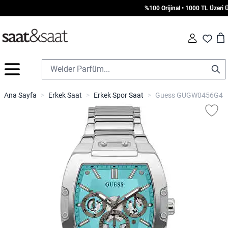
%100 Orijinal • 1000 TL Üzeri Ücr
Car
Fav
İçeriğe geç
Ana Sayfa
>
Erkek Saat
>
Erkek Spor Saat
>
Guess GUGW0456G4 Erk