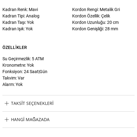
Kadran Renk: Mavi
Kordon Rengi: Metalik Gri
Kadran Tipi: Analog
Kordon Özellik: Çelik
Kadran Taşı: Yok
Kordon Uzunluğu: 20 cm
Kadran Işık: Yok
Kordon Genişliği: 28 mm
ÖZELLIKLER
Su Geçirmezlik: 5 ATM
Kronometre: Yok
Fonksiyon: 24 Saat|Gün
Takvim: Var
Alarm: Yok
TAKSIT SEÇENEKLERI
Guess GUGW0456G4 Erkek Kol Saati Taksit Seçenekleri
HANGI MAĞAZADA
Guess GUGW0456G4 Erkek Kol Saati Hangi Mağazada Bulabilirim?