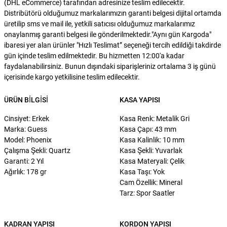
(DHL eCommerce) tarafından adresinize teslim edilecektir.
Distribütörü olduğumuz markalarımızın garanti belgesi dijital ortamda
üretilip sms ve mail ile, yetkili satıcısı olduğumuz markalarımız
onaylanmış garanti belgesi ile gönderilmektedir."Aynı gün Kargoda"
ibaresi yer alan ürünler "Hızlı Teslimat” seçeneği tercih edildiği takdirde
gün içinde teslim edilmektedir. Bu hizmetten 12:00'a kadar
faydalanabilirsiniz. Bunun dışındaki siparişleriniz ortalama 3 iş günü
içerisinde kargo yetkilisine teslim edilecektir.
ÜRÜN BILGISI
KASA YAPISI
Cinsiyet: Erkek
Kasa Renk: Metalik Gri
Marka: Guess
Kasa Çapı: 43 mm
Model: Phoenix
Kasa Kalinlik: 10 mm
Çalışma Şekli: Quartz
Kasa Şekli: Yuvarlak
Garanti: 2 Yıl
Kasa Materyali: Çelik
Ağırlık: 178 gr
Kasa Taşı: Yok
Cam Özellik: Mineral
Tarz: Spor Saatler
KADRAN YAPISI
KORDON YAPISI