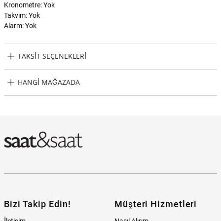
Kronometre: Yok
Takvim: Yok
Alarm: Yok
TAKSIT SEÇENEKLERI
Furla FRWW00008004L1 Kadın Kol Saati Taksit Seçenekleri
HANGI MAĞAZADA
Furla FRWW00008004L1 Kadın Kol Saati Hangi Mağazada
Bulabilirim?
Bizi Takip Edin!
Müşteri Hizmetleri