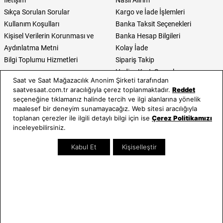
İletişim
Nasıl Alırım
Sıkça Sorulan Sorular
Kargo ve İade İşlemleri
Kullanım Koşulları
Banka Taksit Seçenekleri
Kişisel Verilerin Korunması ve
Banka Hesap Bilgileri
Aydınlatma Metni
Kolay İade
Bilgi Toplumu Hizmetleri
Sipariş Takip
Hediye Kartı Sorgula
Saat ve Saat Mağazacılık Anonim Şirketi tarafından
E-Garanti ve E-Fatura
saatvesaat.com.tr aracılığıyla çerez toplanmaktadır.
Reddet
Kullanım Kılavuzları
seçeneğine tıklamanız halinde tercih ve ilgi alanlarına yönelik
maalesef bir deneyim sunamayacağız. Web sitesi aracılığıyla
Saat ve Saat
Kategoriler
toplanan çerezler ile ilgili detaylı bilgi için ise
Çerez Politikamızı
inceleyebilirsiniz.
Hakkımızda
Erkek Saat
Neden Saat ve Saat
Kadın Saat
Kabul Et
Kişiselleştir
Mağazalar
Tüm Ürünler
Kurumsal Satış
Takı & Aksesuar
Mağazada Teknik Servis
Kampanyalar
Yatırımcı İlişkileri
İndirimliler
Online Özel
Hediye Kartı