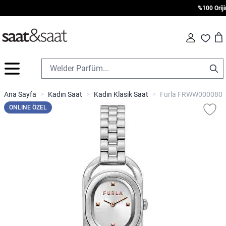
%100 Orijinal
Car
Fav
İçeriğe geç
Ana Sayfa
>
Kadın Saat
>
Kadın Klasik Saat
>
Furla FRWW00008004
ONLINE ÖZEL