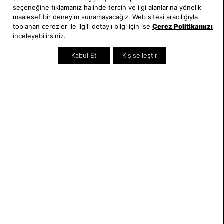
seçeneğine tıklamanız halinde tercih ve ilgi alanlarına yönelik
Hakkımızda
Erkek Saat
maalesef bir deneyim sunamayacağız. Web sitesi aracılığıyla
Neden Saat ve Saat
Kadın Saat
toplanan çerezler ile ilgili detaylı bilgi için ise
Çerez Politikamızı
Mağazalar
Tüm Ürünler
inceleyebilirsiniz.
Kurumsal Satış
Takı & Aksesuar
Kabul Et
Kişiselleştir
Mağazada Teknik Servis
Kampanyalar
Yatırımcı İlişkileri
İndirimliler
Online Özel
Hediye Kartı
Blog
İletişim
WhatsApp
0212 232 72 28
850 460 72 43
Bizi Takip Edin
Bize Ulaşın