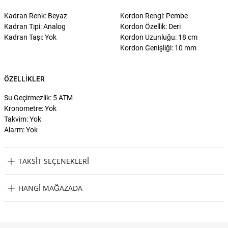
Kadran Renk: Beyaz
Kordon Rengi: Pembe
Kadran Tipi: Analog
Kordon Özellik: Deri
Kadran Taşı: Yok
Kordon Uzunluğu: 18 cm
Kordon Genişliği: 10 mm
ÖZELLIKLER
Su Geçirmezlik: 5 ATM
Kronometre: Yok
Takvim: Yok
Alarm: Yok
TAKSIT SEÇENEKLERI
Fossil FES5268 Kadın Kol Saati Taksit Seçenekleri
HANGI MAĞAZADA
Fossil FES5268 Kadın Kol Saati Hangi Mağazada Bulabilirim?