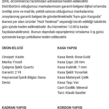
(DHL eCommerce) tarafından adresinize teslim edilecektir.
Distribütörü olduğumuz markalarımızın garanti belgesi dijital ortamda
üretilip sms ve mail ile, yetkili satıcısı olduğumuz markalarımız
onaylanmış garanti belgesi ile gönderilmektedir."Aynı gün Kargoda"
ibaresi yer alan ürünler "Hızlı Teslimat” seçeneği tercih edildiği takdirde
gün içinde teslim edilmektedir. Bu hizmetten 12:00'a kadar
faydalanabilirsiniz. Bunun dışındaki siparişleriniz ortalama 3 iş günü
içerisinde kargo yetkilisine teslim edilecektir.
ÜRÜN BILGISI
KASA YAPISI
Cinsiyet: Kadın
Kasa Renk: Rose Gold
Marka: Fossil
Kasa Çapı: 28 mm
Çalışma Şekli: Quartz
Kasa Kalinlik: 7 mm
Garanti: 2 Yıl
Kasa Şekli: Yuvarlak
Hayvansal İçerik Bilgisi: Dana
Kasa Materyali: Çelik
Derisi
Kasa Taşı: Var
Cam Özellik: Mineral
Tarz: Klasik Saatler
KADRAN YAPISI
KORDON YAPISI