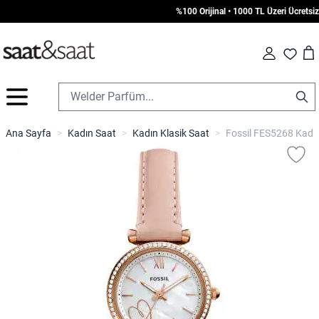
%100 Orijinal • 1000 TL Üzeri Ücretsiz Ka
Car
Fav
İçeriğe geç
Ana Sayfa
>
Kadın Saat
>
Kadın Klasik Saat
>
Fossil FES5268 Kadın