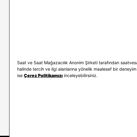
İletişim
Nasıl Alırım
Sıkça Sorulan Sorular
Kargo ve İade
Kullanım Koşulları
Banka Taksit 
Kişisel Verilerin Korunması
Banka Hesap B
ve Aydınlatma Metni
Kolay İade
Bilgi Toplumu Hizmetleri
Sipariş Takip
Hediye Kartı 
E-Garanti ve 
Saat ve Saat Mağazacılık Anonim Şirketi tarafından saatvesa
Kullanım Kıla
halinde tercih ve ilgi alanlarına yönelik maalesef bir deneyim 
ise
Çerez Politikamızı
inceleyebilirsiniz.
İletişim
WhatsAp
0212 232 72 28
850 460 72 4