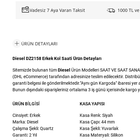
Vadesiz 7 Aya Varan Taksit
1000 TL ve
ÜRÜN DETAYLARI
Diesel DZ2158 Erkek Kol Saati Ürün Detayları
Sitemizde bulunan tüm
Diesel
Ürün Modelleri SAAT VE SAAT SANAYİ T
(DHL eCommerce) tarafından adresinize teslim edilecektir. Distribü
garanti belgesi ile gönderilmektedir."Aynı gün Kargoda" ibaresi yer a
Bunun dışındaki siparişleriniz ortalama 3 iş günü içerisinde kargo yet
ÜRÜN BILGISI
KASA YAPISI
Cinsiyet: Erkek
Kasa Renk: Siyah
Marka: Diesel
Kasa Çapı: 44 mm
Çalışma Şekli: Quartz
Kasa Şekli: Yuvarlak
Garanti: 2 Yıl
Kasa Materyali: Silikon