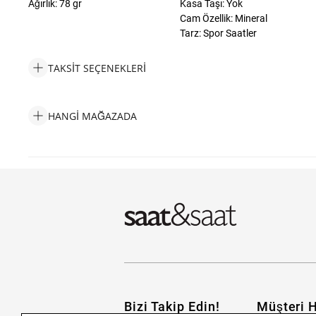
Ağırlık: 78 gr
Kasa Taşı: Yok
Cam Özellik: Mineral
Tarz: Spor Saatler
TAKSIT SEÇENEKLERI
Diesel DZ2158 Erkek Kol Saati Taksit Seçenekleri
HANGI MAĞAZADA
Diesel DZ2158 Erkek Kol Saati Hangi Mağazada Bulabilirim?
Bizi Takip Edin!
Müşteri H