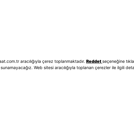
Hakkımızda
Erkek Saat
 İşlemleri
Neden Saat ve Saat
Kadın Saat
Seçenekleri
Mağazalar
Tüm Ürünler
ilgileri
Kurumsal Satış
Takı & Aksesuar
Mağazada Teknik Servis
Kampanyalar
Yatırımcı İlişkileri
İndirimliler
Sorgula
Online Özel
E-Fatura
Hediye Kartı
at.com.tr aracılığıyla çerez toplanmaktadır.
Reddet
seçeneğine tıkl
vuzları
Blog
sunamayacağız. Web sitesi aracılığıyla toplanan çerezler ile ilgili detayl
p
Bizi Takip Edin
Bize Ulaşın
3