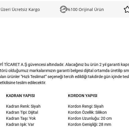
 Üzeri Ücretsiz Kargo
%100 Orijinal Ürün
İCARET A.Ş güvencesi altındadır. Alacağınız bu ürün 2 yıl garanti kapsam
törü olduğumuz markalarımızın garanti belgesi dijital ortamda üretilip sms
lan ürünler "Hızlı Teslimat” seçeneği tercih edildiği takdirde gün içinde te
kilisine teslim edilecektir.
KADRAN YAPISI
KORDON YAPISI
Kadran Renk: Siyah
Kordon Rengi: Siyah
Kadran Tipi: Dijital
Kordon Özellik: Silikon
Kadran Taşı: Yok
Kordon Uzunluğu: 20 cm
Kadran Işık: Var
Kordon Genişliği: 28 mm