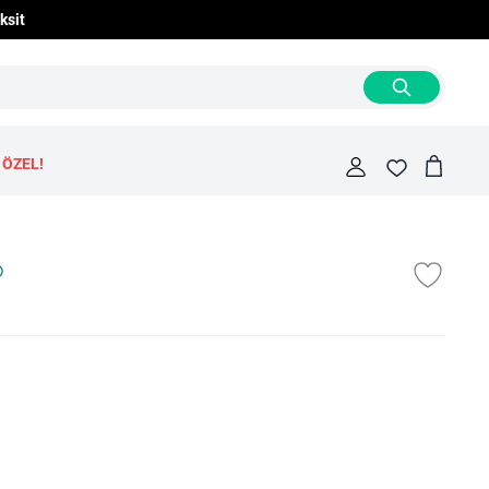
ksit
 ÖZEL!
Cart
Fav