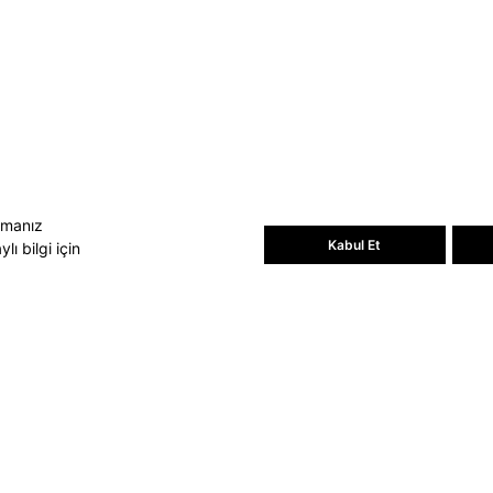
Bültene üye olun, kampanya ve
süprizleri kaçırmayın
E-posta Adresiniz
Üye Ol
E-posta adresinizi vererek
E-Bülten
aydınlatma metni
uyarınca tarafınıza e-
posta gönderilmesini kabul etmiş
olursunuz.
- Daha sonra abonelikten çıkabilirsiniz.
amanız
Kabul Et
ı bilgi için