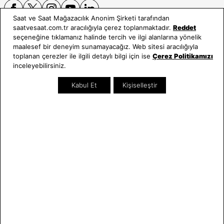
Saat ve Saat Mağazacılık Anonim Şirketi tarafından
saatvesaat.com.tr aracılığıyla çerez toplanmaktadır.
Reddet
seçeneğine tıklamanız halinde tercih ve ilgi alanlarına yönelik
E-BÜLTEN
maalesef bir deneyim sunamayacağız. Web sitesi aracılığıyla
toplanan çerezler ile ilgili detaylı bilgi için ise
Çerez Politikamızı
Bültene üye olun, kampanya ve süprizleri kaçırmayın
inceleyebilirsiniz.
E-posta Adresiniz
Kabul Et
Kişiselleştir
Üye Ol
E-posta adresinizi vererek
E-Bülten aydınlatma metni
uyarınca tarafınıza e-posta
gönderilmesini kabul etmiş olursunuz.
- Daha sonra abonelikten çıkabilirsiniz.