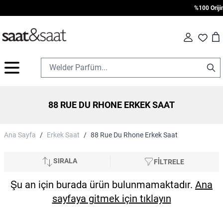
%100 Orijina
Car
Fav
İçeriğe geç
88 RUE DU RHONE ERKEK SAAT
Ana Sayfa
/
Erkek Saat
/
88 Rue Du Rhone Erkek Saat
SIRALA
FİLTRELE
Şu an için burada ürün bulunmamaktadır.
Ana
sayfaya gitmek için tıklayın